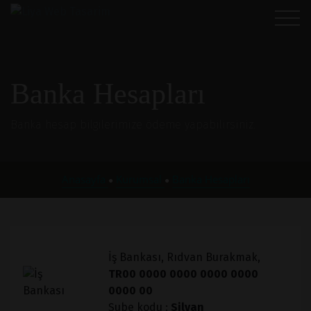
Banka Hesapları
Banka hesap bilgilerimize ödeme yapabilirsiniz.
Anasayfa
Kurumsal
Banka Hesapları
●
●
İş Bankası, Rıdvan Burakmak,
TR00 0000 0000 0000 0000
0000 00
Şube kodu :
Silvan