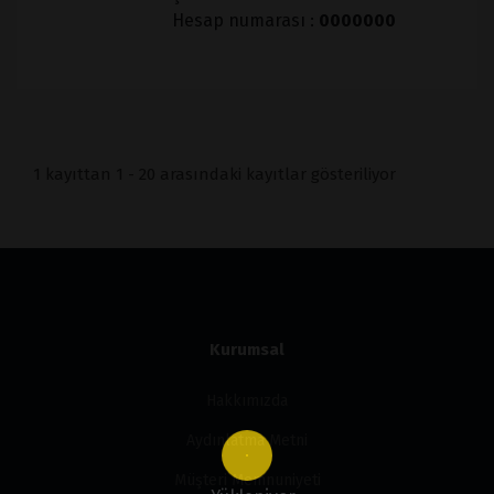
Hesap numarası :
0000000
1 kayıttan 1 - 20 arasındaki kayıtlar gösteriliyor
Kurumsal
Hakkımızda
Aydınlatma Metni
Müşteri Memnuniyeti